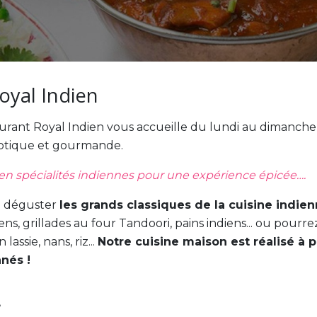
oyal Indien
staurant Royal Indien vous accueille du lundi au dimanche
xotique et gourmande.
 en spécialités indiennes pour une expérience épicée….
e déguster
les grands classiques de la cuisine indie
s, grillades au four Tandoori, pains indiens... ou pourre
ssie, nans, riz...
Notre cuisine maison est réalisé à p
nés !
: