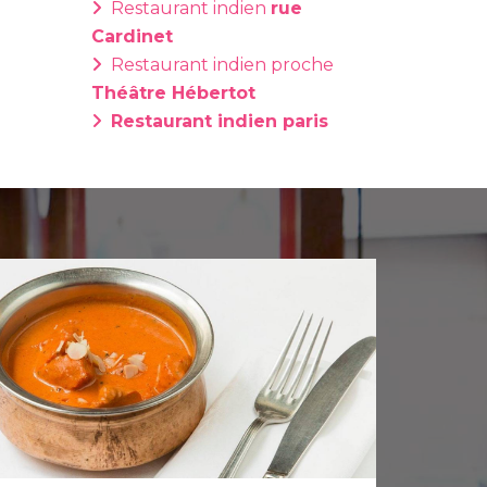
Restaurant indien
rue
Cardinet
Restaurant indien proche
Théâtre Hébertot
Restaurant indien paris