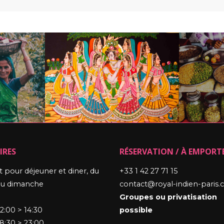
IRES
RÉSERVATION / À EMPORT
 pour déjeuner et diner, du
+33 1 42 27 71 15
 au dimanche
contact@royal-indien-paris
Groupes ou privatisation
12:00 > 14:30
possible
 18:30 > 23:00