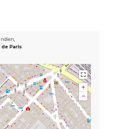
Indien,
de Paris
.
+
−