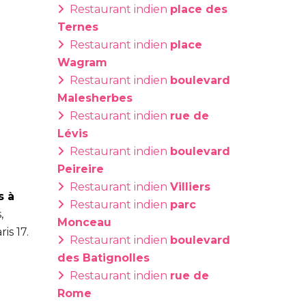
Restaurant indien
place des
Ternes
Restaurant indien
place
Wagram
Restaurant indien
boulevard
Malesherbes
Restaurant indien
rue de
Lévis
Restaurant indien
boulevard
Peireire
Restaurant indien
Villiers
s à
Restaurant indien
parc
,
Monceau
is 17.
Restaurant indien
boulevard
des Batignolles
Restaurant indien
rue de
Rome