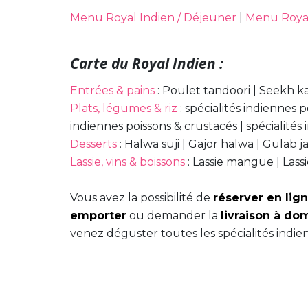
Menu Royal Indien / Déjeuner
|
Menu Royal
Carte du Royal Indien :
Entrées & pains
: Poulet tandoori | Seekh k
Plats, légumes & riz
: spécialités indiennes p
indiennes poissons & crustacés | spécialités i
Desserts
: Halwa suji | Gajor halwa | Gulab jam
Lassie, vins & boissons
: Lassie mangue | Lassie
Vous avez la possibilité de
réserver en lig
emporter
ou demander la
livraison à dom
venez déguster toutes les spécialités indien